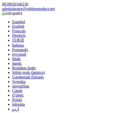
8618920346230
administrator@rubberproduct.net
Español
Español
English
Français
Deutsch
日本語
Italiano
Português
русский
Malti
dansk
România limbi
Srbija jezik (latinica)
Gaeilgenah Éireann
Svenska
slovenčina
Català
O'zbek
Polski
íslenska
اردو