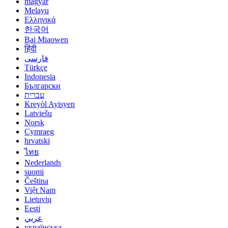
magyar
Melayu
Ελληνικά
한국어
Bai Miaowen
हिंदी
فارسی
Türkçe
Indonesia
Български
עברית
Kreyòl Ayisyen
Latviešu
Norsk
Cymraeg
hrvatski
ไทย
Nederlands
suomi
Čeština
Việt Nam
Lietuvių
Eesti
عربي
українська