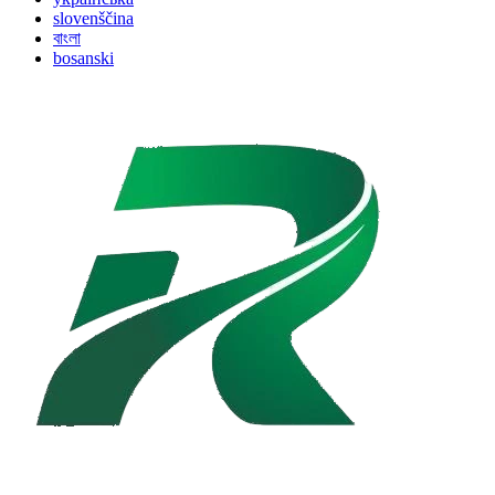
slovenščina
বাংলা
bosanski